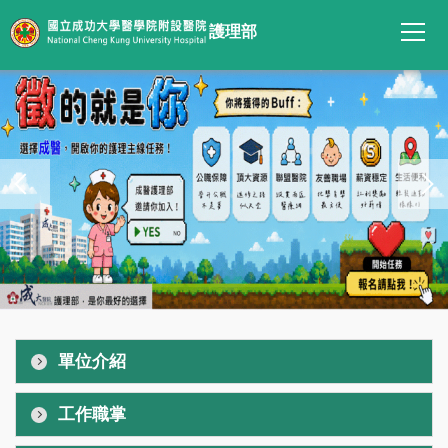
跳
護理部
到
主
要
內
容
區
:::
單位介紹
工作職掌